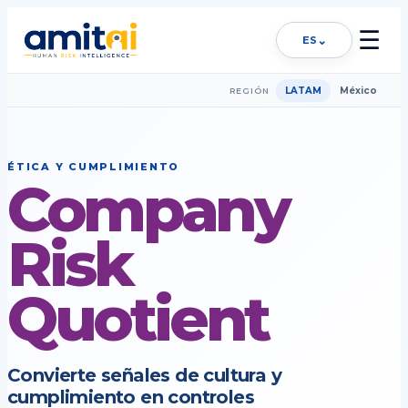
☰
⌄
ES
LATAM
México
REGIÓN
ÉTICA Y CUMPLIMIENTO
Company
Risk
Quotient
Convierte señales de cultura y
cumplimiento en controles