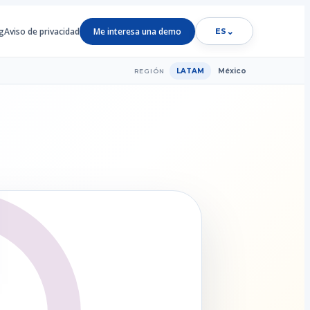
g
Aviso de privacidad
Me interesa una demo
⌄
ES
LATAM
México
REGIÓN