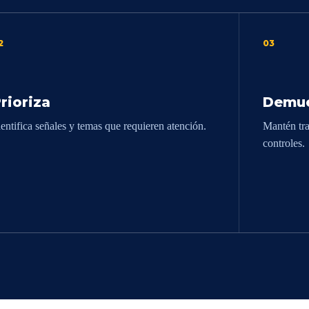
2
03
rioriza
Demue
dentifica señales y temas que requieren atención.
Mantén tra
controles.