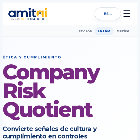
☰
⌄
ES
LATAM
México
REGIÓN
ÉTICA Y CUMPLIMIENTO
Company
Risk
Quotient
Convierte señales de cultura y
cumplimiento en controles