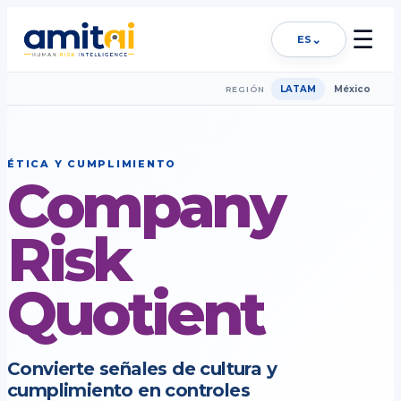
☰
⌄
ES
LATAM
México
REGIÓN
ÉTICA Y CUMPLIMIENTO
Company
Risk
Quotient
Convierte señales de cultura y
cumplimiento en controles