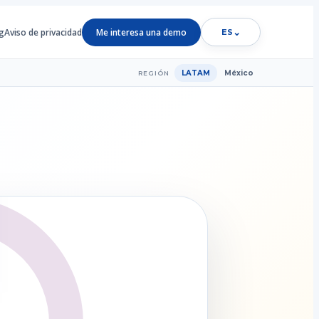
g
Aviso de privacidad
Me interesa una demo
⌄
ES
LATAM
México
REGIÓN