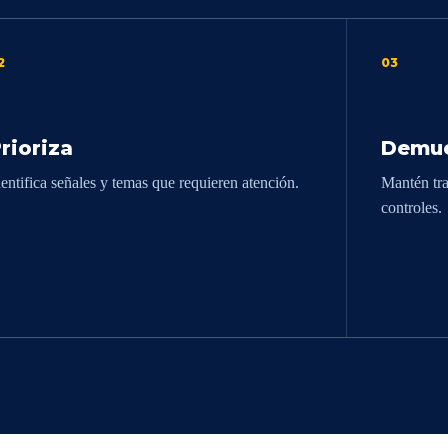
2
03
rioriza
Demue
dentifica señales y temas que requieren atención.
Mantén tra
controles.