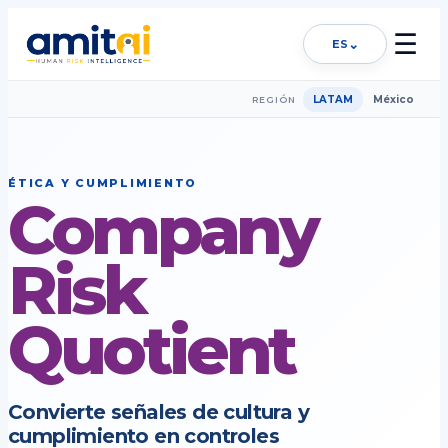
☰
⌄
ES
LATAM
México
REGIÓN
ÉTICA Y CUMPLIMIENTO
Company
Risk
Quotient
Convierte señales de cultura y
cumplimiento en controles