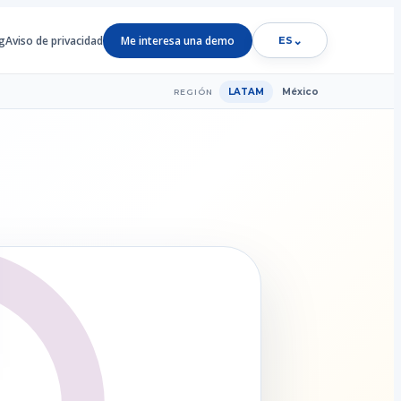
g
Aviso de privacidad
Me interesa una demo
⌄
ES
LATAM
México
REGIÓN