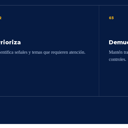
2
03
rioriza
Demue
dentifica señales y temas que requieren atención.
Mantén tra
controles.