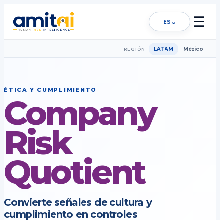
☰
⌄
ES
LATAM
México
REGIÓN
ÉTICA Y CUMPLIMIENTO
Company
Risk
Quotient
Convierte señales de cultura y
cumplimiento en controles