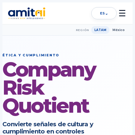
☰
⌄
ES
LATAM
México
REGIÓN
ÉTICA Y CUMPLIMIENTO
Company
Risk
Quotient
Convierte señales de cultura y
cumplimiento en controles