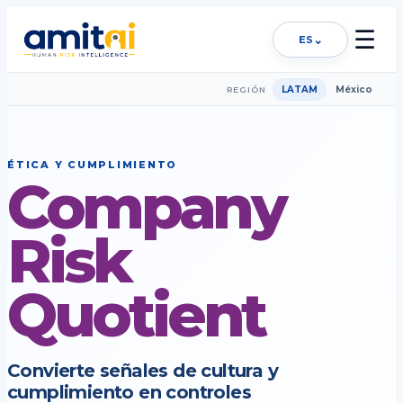
☰
⌄
ES
LATAM
México
REGIÓN
ÉTICA Y CUMPLIMIENTO
Company
Risk
Quotient
Convierte señales de cultura y
cumplimiento en controles