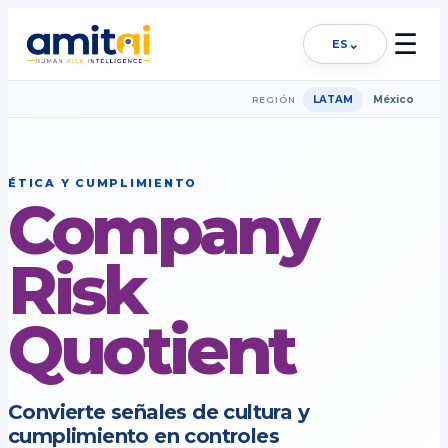
☰
⌄
ES
LATAM
México
REGIÓN
ÉTICA Y CUMPLIMIENTO
Company
Risk
Quotient
Convierte señales de cultura y
cumplimiento en controles