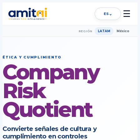
☰
⌄
ES
LATAM
México
REGIÓN
ÉTICA Y CUMPLIMIENTO
Company
Risk
Quotient
Convierte señales de cultura y
cumplimiento en controles