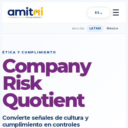
☰
⌄
ES
LATAM
México
REGIÓN
ÉTICA Y CUMPLIMIENTO
Company
Risk
Quotient
Convierte señales de cultura y
cumplimiento en controles