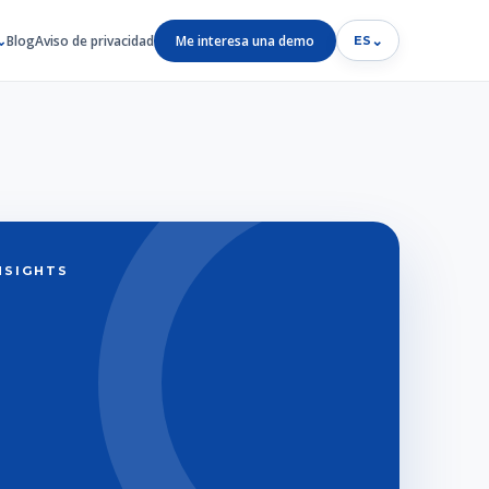
Blog
Aviso de privacidad
Me interesa una demo
⌄
ES
INSIGHTS