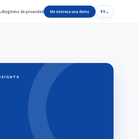
Blog
Aviso de privacidad
Me interesa una demo
⌄
ES
INSIGHTS