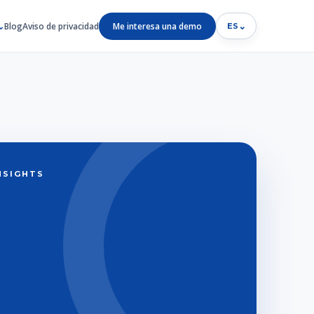
Blog
Aviso de privacidad
Me interesa una demo
⌄
ES
INSIGHTS