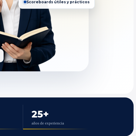
Scoreboards útiles y prácticos
25
+
años de experiencia