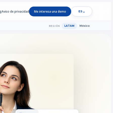
g
Aviso de privacidad
Me interesa una demo
⌄
ES
LATAM
México
REGIÓN