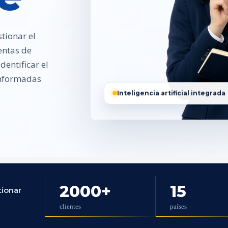
tionar el
entas de
entificar el
 informadas
Inteligencia artificial integrada
2000
+
15
tionar
clientes
países