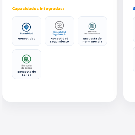
Capacidades integradas:
S
Honestidad
Honestidad
Encuesta de
Seguimiento
Permanencia
Encuesta de
Salida