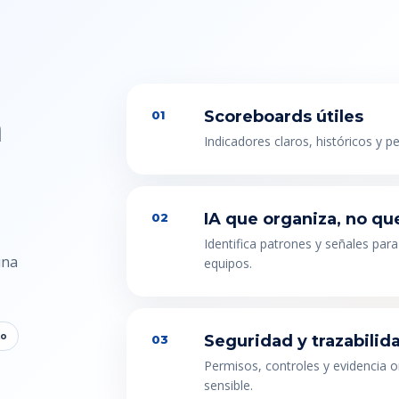
n
Scoreboards útiles
01
Indicadores claros, históricos y p
IA que organiza, no qu
02
Identifica patrones y señales para
una
equipos.
to
Seguridad y trazabilid
03
Permisos, controles y evidencia 
sensible.