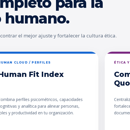
mpleto para la
go humano.
ontrar el mejor ajuste y fortalecer la cultura ética.
HUMAN CLOUD / PERFILES
ÉTICA 
Human Fit Index
Com
Quo
ombina perfiles psicométricos, capacidades
Centrali
ognitivas y analítica para alinear personas,
fortalec
oles y productividad en tu organización.
documen