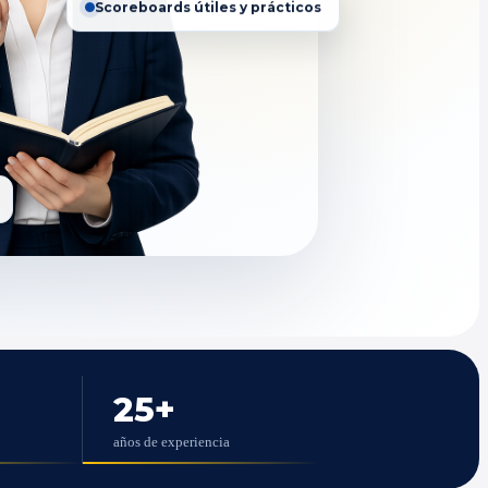
Scoreboards útiles y prácticos
25
+
años de experiencia