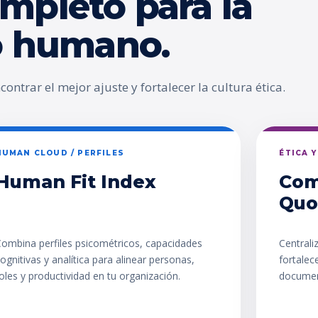
mpleto para la
go humano.
ontrar el mejor ajuste y fortalecer la cultura ética.
HUMAN CLOUD / PERFILES
ÉTICA 
Human Fit Index
Com
Quo
ombina perfiles psicométricos, capacidades
Centrali
ognitivas y analítica para alinear personas,
fortalec
oles y productividad en tu organización.
documen