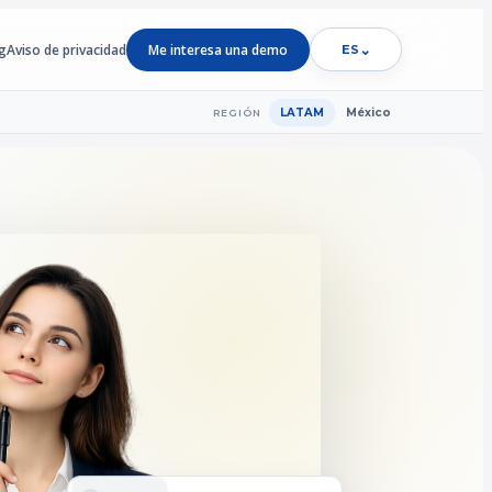
g
Aviso de privacidad
Me interesa una demo
⌄
ES
LATAM
México
REGIÓN