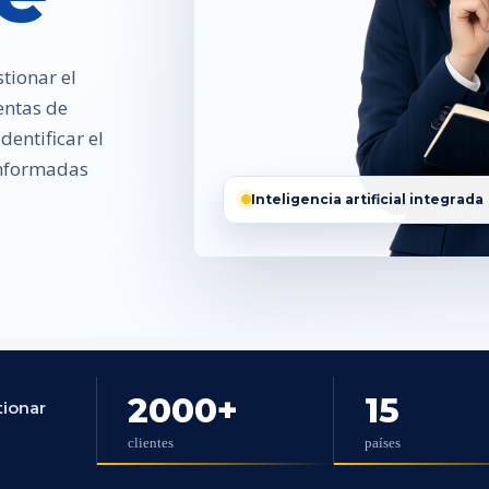
tionar el
entas de
entificar el
 informadas
Inteligencia artificial integrada
2000
+
15
tionar
clientes
países