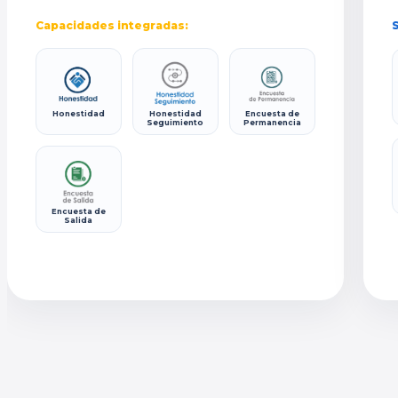
Capacidades integradas:
S
Honestidad
Honestidad
Encuesta de
Seguimiento
Permanencia
Encuesta de
Salida