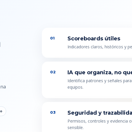
n
Scoreboards útiles
01
Indicadores claros, históricos y p
IA que organiza, no qu
02
Identifica patrones y señales para
una
equipos.
to
Seguridad y trazabilid
03
Permisos, controles y evidencia 
sensible.