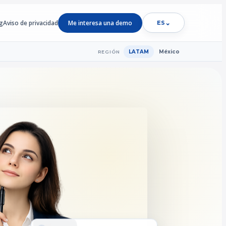
g
Aviso de privacidad
Me interesa una demo
⌄
ES
LATAM
México
REGIÓN