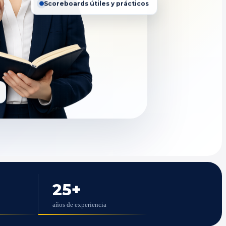
Scoreboards útiles y prácticos
25
+
años de experiencia