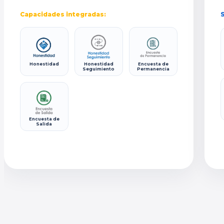
Capacidades integradas:
S
Honestidad
Honestidad
Encuesta de
Seguimiento
Permanencia
Encuesta de
Salida