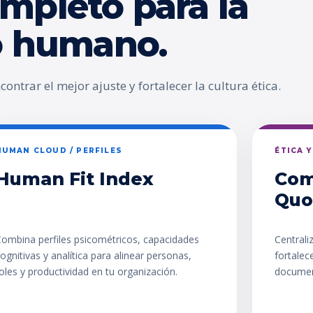
mpleto para la
go humano.
ontrar el mejor ajuste y fortalecer la cultura ética.
HUMAN CLOUD / PERFILES
ÉTICA 
Human Fit Index
Com
Quo
ombina perfiles psicométricos, capacidades
Centrali
ognitivas y analítica para alinear personas,
fortalec
oles y productividad en tu organización.
documen