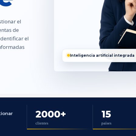
tionar el
entas de
entificar el
 informadas
Inteligencia artificial integrada
2000
+
15
tionar
clientes
países