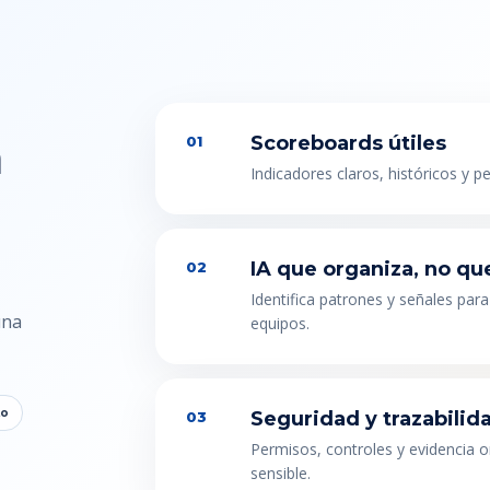
n
Scoreboards útiles
01
Indicadores claros, históricos y p
IA que organiza, no qu
02
Identifica patrones y señales para
una
equipos.
to
Seguridad y trazabilid
03
Permisos, controles y evidencia 
sensible.