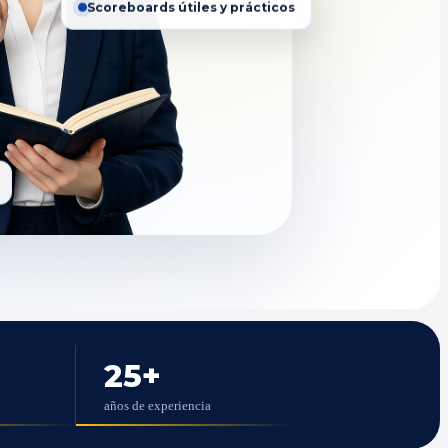
Scoreboards útiles y prácticos
25
+
años de experiencia