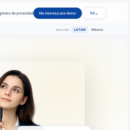
g
Aviso de privacidad
Me interesa una demo
⌄
ES
LATAM
México
REGIÓN