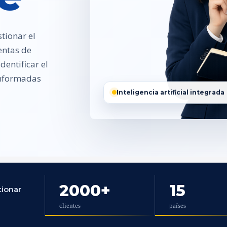
tionar el
entas de
entificar el
 informadas
Inteligencia artificial integrada
2000
+
15
tionar
clientes
países