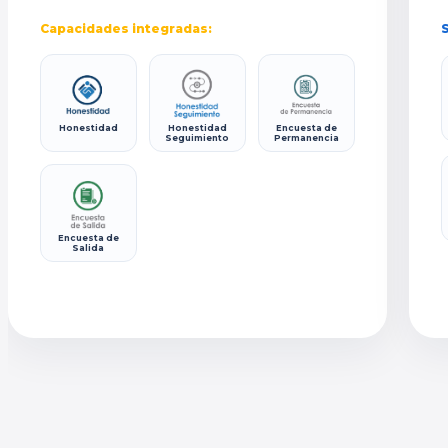
Capacidades integradas:
S
Honestidad
Honestidad
Encuesta de
Seguimiento
Permanencia
Encuesta de
Salida