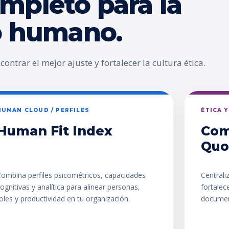
mpleto para la
go humano.
ontrar el mejor ajuste y fortalecer la cultura ética.
HUMAN CLOUD / PERFILES
ÉTICA 
Human Fit Index
Com
Quo
ombina perfiles psicométricos, capacidades
Centrali
ognitivas y analítica para alinear personas,
fortalec
oles y productividad en tu organización.
documen