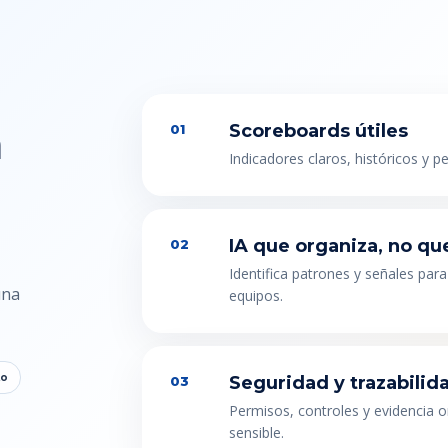
n
Scoreboards útiles
01
Indicadores claros, históricos y p
IA que organiza, no qu
02
Identifica patrones y señales para
una
equipos.
to
Seguridad y trazabilid
03
Permisos, controles y evidencia 
sensible.