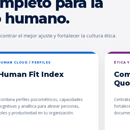
mpleto para la
go humano.
ontrar el mejor ajuste y fortalecer la cultura ética.
HUMAN CLOUD / PERFILES
ÉTICA 
Human Fit Index
Com
Quo
ombina perfiles psicométricos, capacidades
Centrali
ognitivas y analítica para alinear personas,
fortalec
oles y productividad en tu organización.
documen