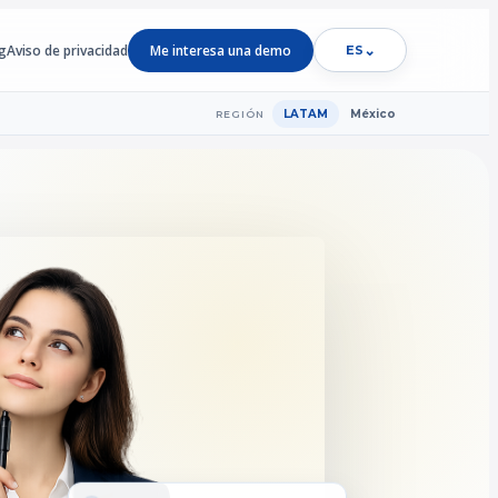
g
Aviso de privacidad
Me interesa una demo
⌄
ES
LATAM
México
REGIÓN