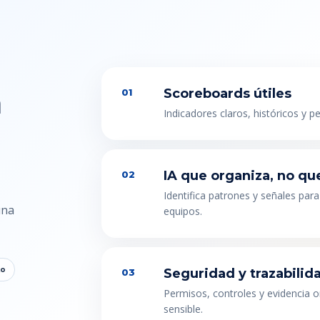
n
Scoreboards útiles
01
Indicadores claros, históricos y p
IA que organiza, no qu
02
Identifica patrones y señales para
una
equipos.
to
Seguridad y trazabilid
03
Permisos, controles y evidencia 
sensible.