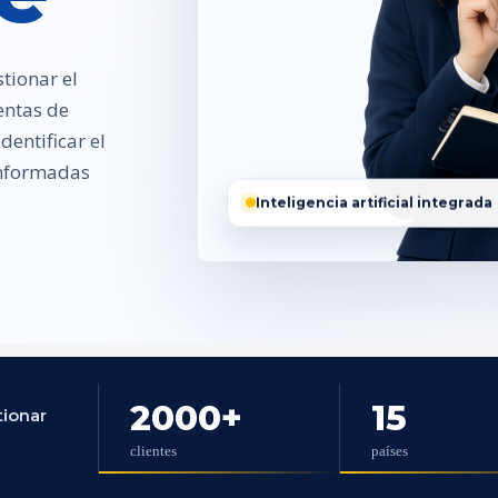
tionar el
entas de
entificar el
 informadas
Inteligencia artificial integrada
2000
+
15
tionar
clientes
países