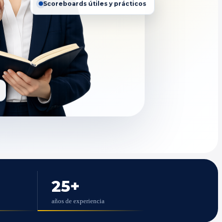
Scoreboards útiles y prácticos
25
+
años de experiencia