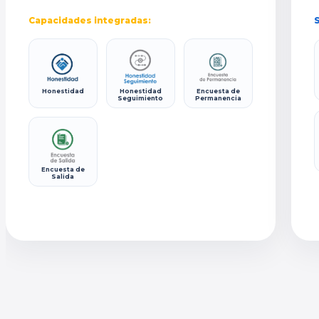
Capacidades integradas:
S
Honestidad
Honestidad
Encuesta de
Seguimiento
Permanencia
Encuesta de
Salida