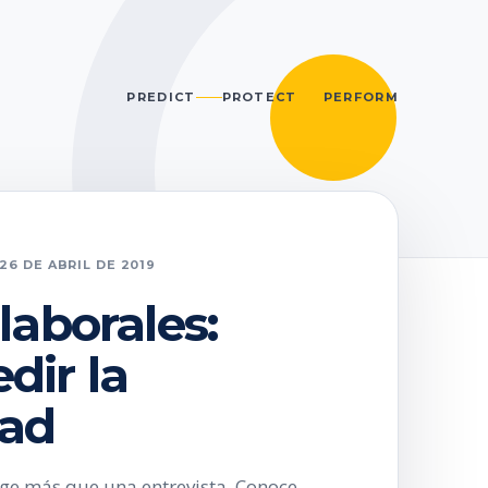
PREDICT
PROTECT
PERFORM
26 DE ABRIL DE 2019
laborales:
ir la
dad
ige más que una entrevista. Conoce