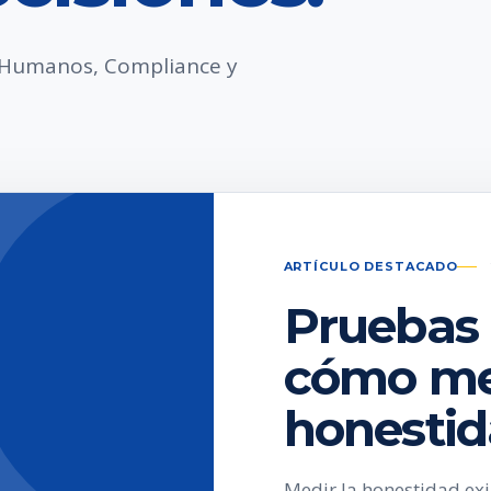
s Humanos, Compliance y
ARTÍCULO DESTACADO
Pruebas 
cómo med
honesti
Medir la honestidad ex