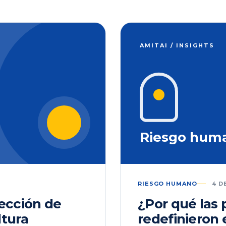
AMITAI / INSIGHTS
Riesgo hum
RIESGO HUMANO
4 D
lección de
¿Por qué las
ltura
redefinieron 