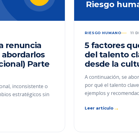
Riesgo hum
RIESGO HUMANO
11 
la renuncia
5 factores qu
 abordarlos
del talento c
cional) Parte
desde la cult
A continuación, se abor
por qué el talento cla
onal, inconsistente o
ejemplos y recomendac
mbios estratégicos sin
→
Leer artículo