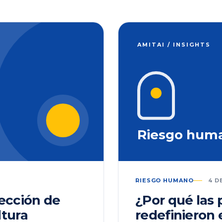
AMITAI / INSIGHTS
Riesgo hum
RIESGO HUMANO
4 D
lección de
¿Por qué las
ltura
redefinieron 