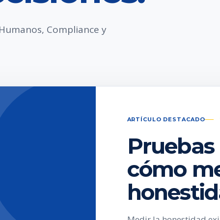
s Humanos, Compliance y
ARTÍCULO DESTACADO
Pruebas 
cómo med
honesti
Medir la honestidad ex