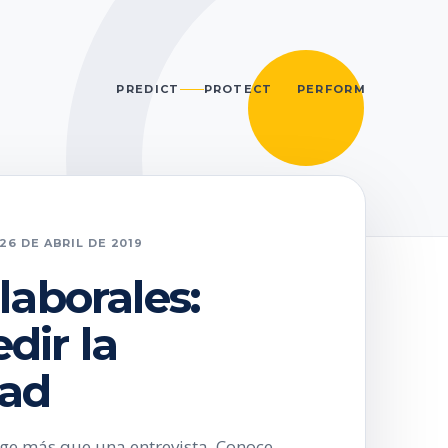
PREDICT
PROTECT
PERFORM
26 DE ABRIL DE 2019
laborales:
ir la
dad
ige más que una entrevista. Conoce