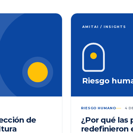
AMITAI / INSIGHTS
Riesgo hum
RIESGO HUMANO
4 D
lección de
¿Por qué las
ltura
redefinieron 