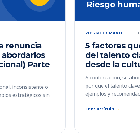
Riesgo hum
RIESGO HUMANO
11 
la renuncia
5 factores qu
 abordarlos
del talento c
cional) Parte
desde la cult
A continuación, se abor
por qué el talento cla
onal, inconsistente o
ejemplos y recomendac
mbios estratégicos sin
→
Leer artículo