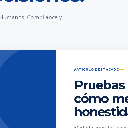
s Humanos, Compliance y
ARTÍCULO DESTACADO
Pruebas 
cómo med
honesti
Medir la honestidad ex