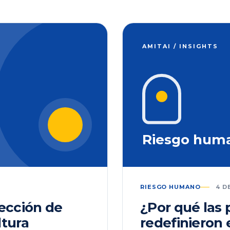
AMITAI / INSIGHTS
Riesgo hum
RIESGO HUMANO
4 D
lección de
¿Por qué las
ltura
redefinieron 