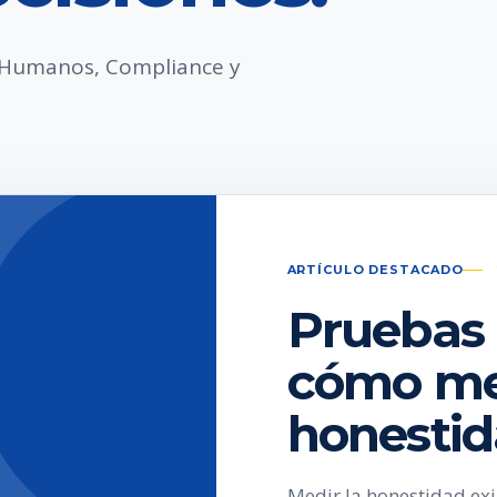
s Humanos, Compliance y
ARTÍCULO DESTACADO
Pruebas 
cómo med
honesti
Medir la honestidad ex