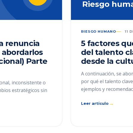
Riesgo hum
RIESGO HUMANO
11 
la renuncia
5 factores qu
 abordarlos
del talento c
cional) Parte
desde la cult
A continuación, se abor
por qué el talento cla
onal, inconsistente o
ejemplos y recomendac
mbios estratégicos sin
→
Leer artículo