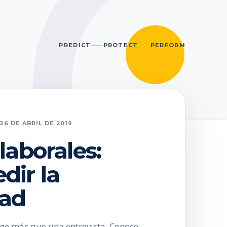
PREDICT
PROTECT
PERFORM
26 DE ABRIL DE 2019
laborales:
ir la
dad
ige más que una entrevista. Conoce