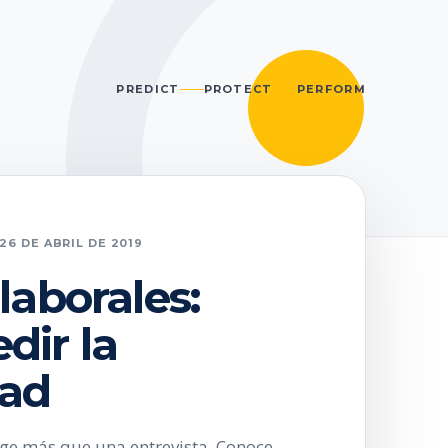
PREDICT
PROTECT
PERFORM
26 DE ABRIL DE 2019
laborales:
ir la
dad
ige más que una entrevista. Conoce