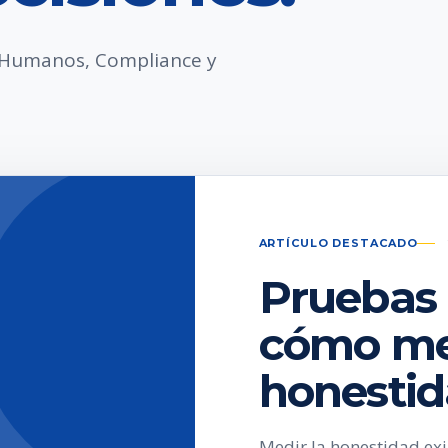
s Humanos, Compliance y
ARTÍCULO DESTACADO
Pruebas 
cómo med
honesti
Medir la honestidad ex