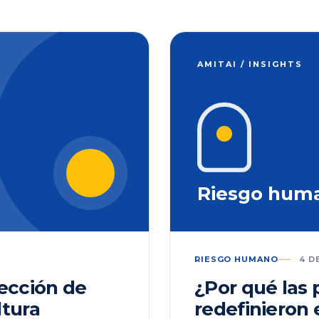
AMITAI / INSIGHTS
Riesgo hum
RIESGO HUMANO
4 D
lección de
¿Por qué las
ltura
redefinieron 