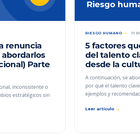
Riesgo hum
RIESGO HUMANO
11 
la renuncia
5 factores qu
 abordarlos
del talento c
cional) Parte
desde la cult
A continuación, se abor
por qué el talento cla
onal, inconsistente o
ejemplos y recomendac
mbios estratégicos sin
→
Leer artículo