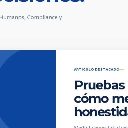
s Humanos, Compliance y
ARTÍCULO DESTACADO
Pruebas 
cómo med
honesti
Medir la honestidad ex