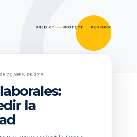
PREDICT
PROTECT
PERFORM
26 DE ABRIL DE 2019
laborales:
ir la
dad
ige más que una entrevista. Conoce