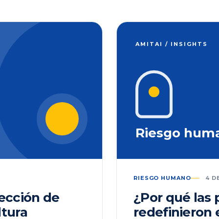
AMITAI / INSIGHTS
Riesgo hum
RIESGO HUMANO
4 D
lección de
¿Por qué las
ltura
redefinieron 