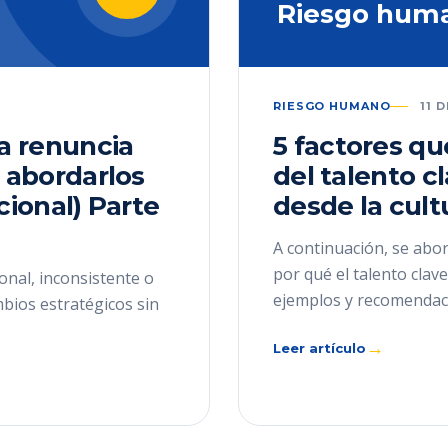
Riesgo hum
RIESGO HUMANO
11 
la renuncia
5 factores qu
 abordarlos
del talento c
cional) Parte
desde la cult
A continuación, se abor
por qué el talento cla
onal, inconsistente o
ejemplos y recomendac
mbios estratégicos sin
→
Leer artículo