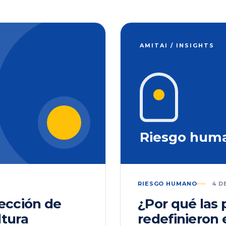
AMITAI / INSIGHTS
Riesgo hum
RIESGO HUMANO
4 D
lección de
¿Por qué las
ltura
redefinieron 