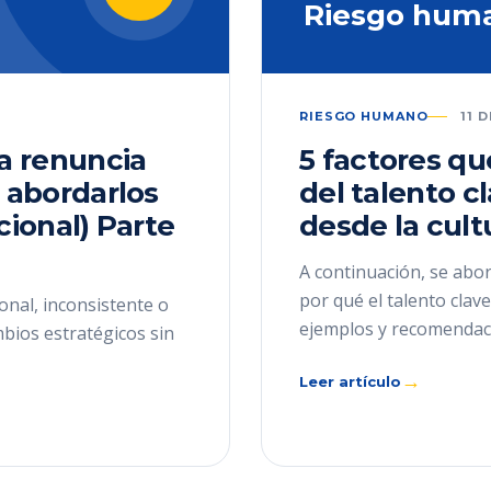
Riesgo hum
RIESGO HUMANO
11 
la renuncia
5 factores qu
 abordarlos
del talento c
cional) Parte
desde la cult
A continuación, se abor
por qué el talento cla
onal, inconsistente o
ejemplos y recomendac
mbios estratégicos sin
→
Leer artículo