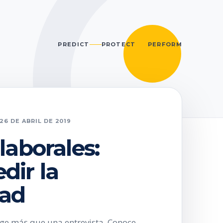
PREDICT
PROTECT
PERFORM
26 DE ABRIL DE 2019
laborales:
ir la
dad
ige más que una entrevista. Conoce