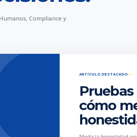
s Humanos, Compliance y
ARTÍCULO DESTACADO
Pruebas 
cómo med
honesti
Medir la honestidad ex