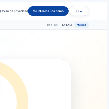
g
Aviso de privacidad
Me interesa una demo
⌄
ES
LATAM
México
REGIÓN