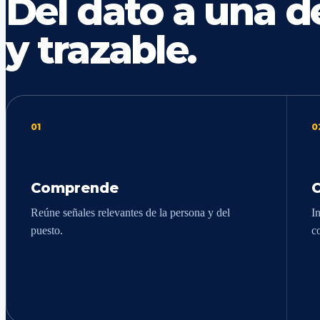
Del dato a una de
y trazable.
01
0
Comprende
Reúne señales relevantes de la persona y del
In
puesto.
c