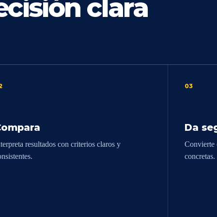
cisión clara
2
03
Compara
Da se
terpreta resultados con criterios claros y
Convierte 
onsistentes.
concretas.