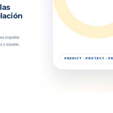
las
elación
ra respaldar
a y trazable.
PREDICT · PROTECT · 