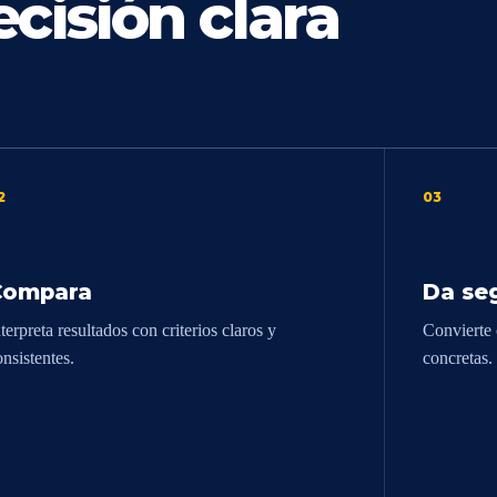
cisión clara
2
03
Compara
Da se
terpreta resultados con criterios claros y
Convierte 
onsistentes.
concretas.