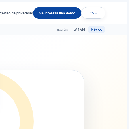
g
Aviso de privacidad
Me interesa una demo
⌄
ES
LATAM
México
REGIÓN