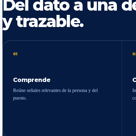
Del dato a una de
y trazable.
01
0
Comprende
Reúne señales relevantes de la persona y del
In
puesto.
c