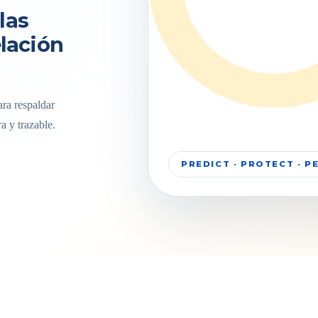
las
elación
ra respaldar
a y trazable.
PREDICT · PROTECT · 