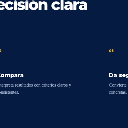
cisión clara
2
03
Compara
Da se
terpreta resultados con criterios claros y
Convierte 
onsistentes.
concretas.