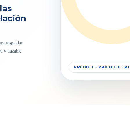
las
elación
ra respaldar
a y trazable.
PREDICT · PROTECT · 