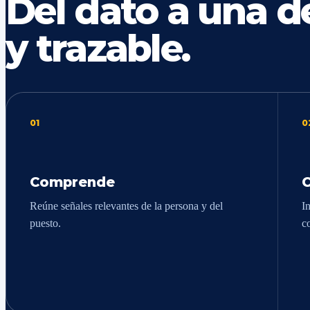
Del dato a una de
y trazable.
01
0
Comprende
Reúne señales relevantes de la persona y del
In
puesto.
c