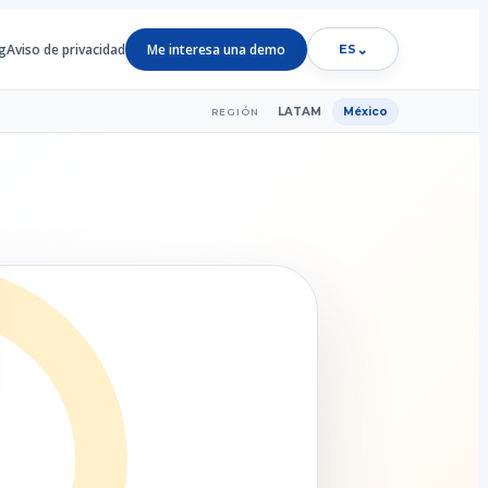
g
Aviso de privacidad
Me interesa una demo
⌄
ES
LATAM
México
REGIÓN