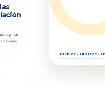
las
elación
ra respaldar
a y trazable.
PREDICT · PROTECT · 