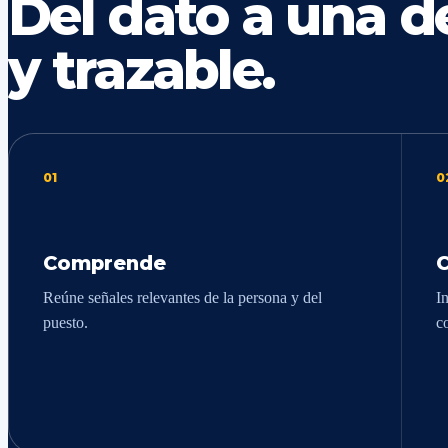
Del dato a una de
y trazable.
01
0
Comprende
Reúne señales relevantes de la persona y del
In
puesto.
c