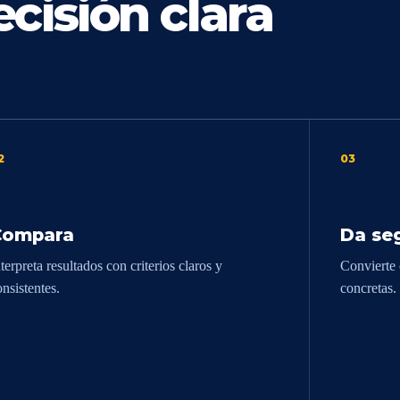
cisión clara
2
03
Compara
Da se
terpreta resultados con criterios claros y
Convierte 
onsistentes.
concretas.