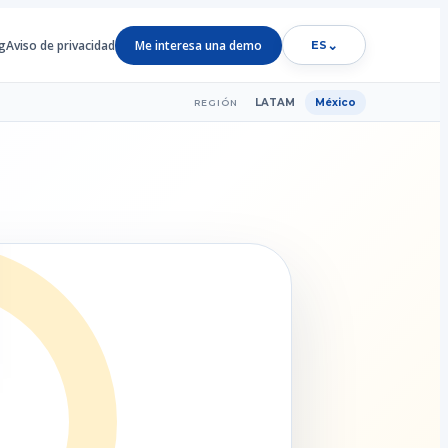
g
Aviso de privacidad
Me interesa una demo
⌄
ES
LATAM
México
REGIÓN