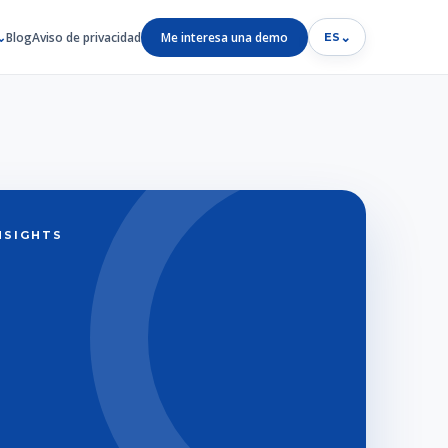
Blog
Aviso de privacidad
Me interesa una demo
⌄
ES
INSIGHTS