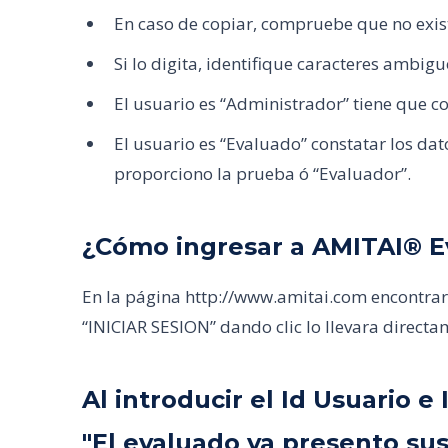
En caso de copiar, compruebe que no exista
Si lo digita, identifique caracteres ambigu
El usuario es “Administrador” tiene que co
El usuario es “Evaluado” constatar los da
proporciono la prueba ó “Evaluador”.
¿Cómo ingresar a AMITAI® E
En la página http://www.amitai.com encontrará
“INICIAR SESION” dando clic lo llevara directa
Al introducir el Id Usuario
"El evaluado ya presento sus