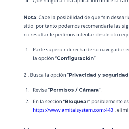
Que ninguna otra aplicación utilice la cá
: Cabe la posibilidad de que “sin desear
Nota
sitio, por tanto podemos recomendarle las sig
no resultar le pedimos intentar desde otro eq
Parte superior derecha de su navegador e
la opción “
”
Configuración
2 . Busca la opción “
Privacidad y seguridad 
Revise “
“.
Permisos / Cámara
En la sección “
” posiblemente est
Bloquear
https://www.amitaisystem.com:443
, elimi