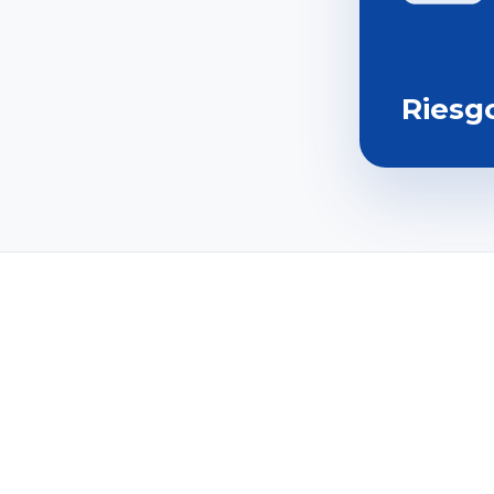
Riesg