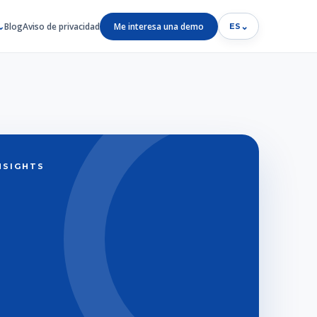
Blog
Aviso de privacidad
Me interesa una demo
⌄
ES
INSIGHTS