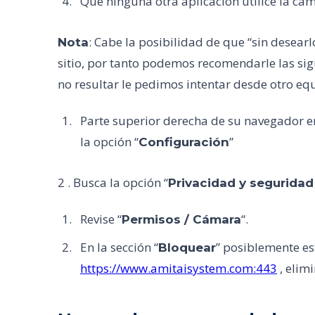
Que ninguna otra aplicación utilice la cá
: Cabe la posibilidad de que “sin desear
Nota
sitio, por tanto podemos recomendarle las sig
no resultar le pedimos intentar desde otro eq
Parte superior derecha de su navegador e
la opción “
”
Configuración
2 . Busca la opción “
Privacidad y seguridad 
Revise “
“.
Permisos / Cámara
En la sección “
” posiblemente est
Bloquear
https://www.amitaisystem.com:443
, elimi