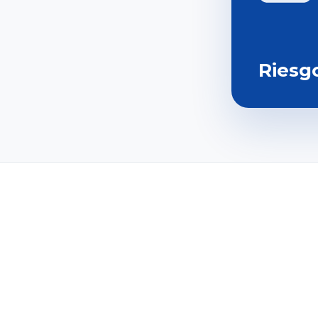
Riesg