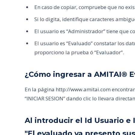
En caso de copiar, compruebe que no exista
Si lo digita, identifique caracteres ambigu
El usuario es “Administrador” tiene que co
El usuario es “Evaluado” constatar los da
proporciono la prueba ó “Evaluador”.
¿Cómo ingresar a AMITAI® E
En la página http://www.amitai.com encontrará
“INICIAR SESION” dando clic lo llevara directa
Al introducir el Id Usuario
"El evaluado ya presento sus