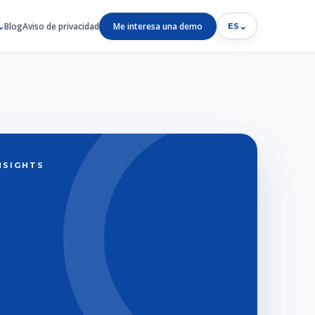
Blog
Aviso de privacidad
Me interesa una demo
⌄
ES
INSIGHTS