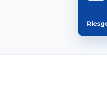
Riesg