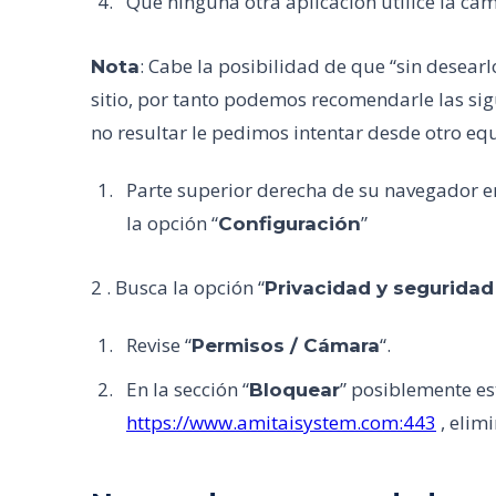
Que ninguna otra aplicación utilice la cá
: Cabe la posibilidad de que “sin desear
Nota
sitio, por tanto podemos recomendarle las sig
no resultar le pedimos intentar desde otro eq
Parte superior derecha de su navegador e
la opción “
”
Configuración
2 . Busca la opción “
Privacidad y seguridad 
Revise “
“.
Permisos / Cámara
En la sección “
” posiblemente est
Bloquear
https://www.amitaisystem.com:443
, elimi