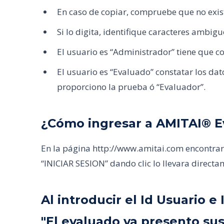
En caso de copiar, compruebe que no exista
Si lo digita, identifique caracteres ambigu
El usuario es “Administrador” tiene que co
El usuario es “Evaluado” constatar los da
proporciono la prueba ó “Evaluador”.
¿Cómo ingresar a AMITAI® E
En la página http://www.amitai.com encontrará
“INICIAR SESION” dando clic lo llevara directa
Al introducir el Id Usuario
"El evaluado ya presento sus