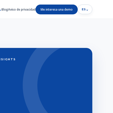
Blog
Aviso de privacidad
Me interesa una demo
⌄
ES
INSIGHTS