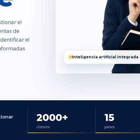
tionar el
entas de
entificar el
 informadas
Inteligencia artificial integrada
2000
+
15
tionar
clientes
países