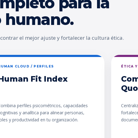
mpleto para la
go humano.
ontrar el mejor ajuste y fortalecer la cultura ética.
HUMAN CLOUD / PERFILES
ÉTICA 
Human Fit Index
Com
Quo
ombina perfiles psicométricos, capacidades
Centrali
ognitivas y analítica para alinear personas,
fortalec
oles y productividad en tu organización.
documen