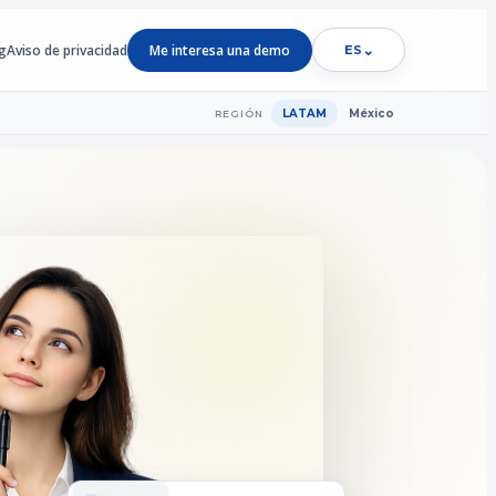
g
Aviso de privacidad
Me interesa una demo
⌄
ES
LATAM
México
REGIÓN