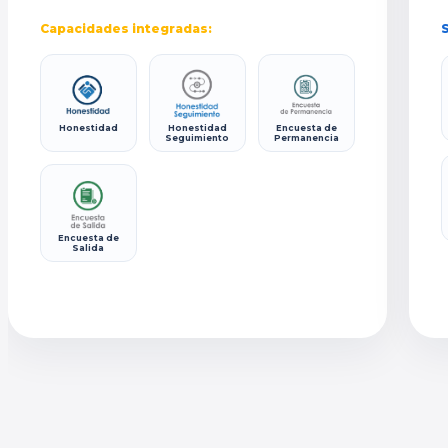
Capacidades integradas:
S
Honestidad
Honestidad
Encuesta de
Seguimiento
Permanencia
Encuesta de
Salida