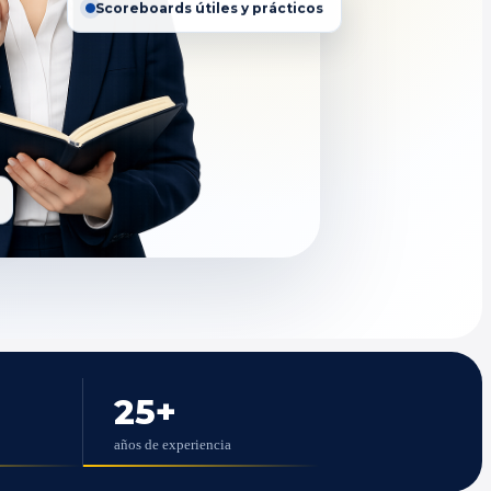
Scoreboards útiles y prácticos
25
+
años de experiencia