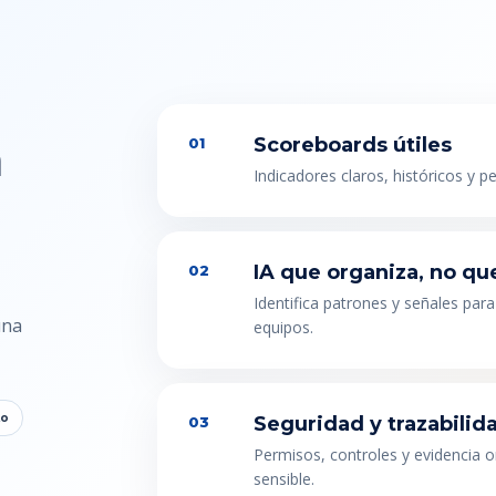
n
Scoreboards útiles
01
Indicadores claros, históricos y p
IA que organiza, no qu
02
Identifica patrones y señales para
una
equipos.
to
Seguridad y trazabilid
03
Permisos, controles y evidencia 
sensible.