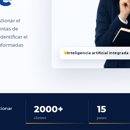
tionar el
entas de
entificar el
 informadas
Inteligencia artificial integrada
2000
+
15
tionar
clientes
países