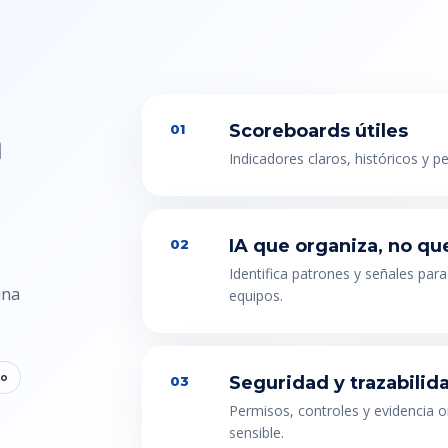
n
Scoreboards útiles
01
Indicadores claros, históricos y p
IA que organiza, no qu
02
Identifica patrones y señales para
una
equipos.
to
Seguridad y trazabilid
03
Permisos, controles y evidencia 
sensible.