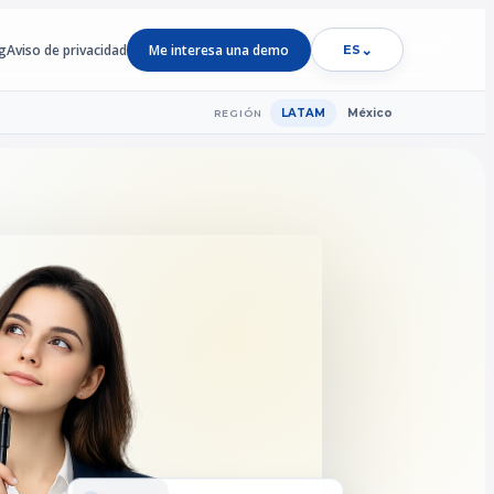
g
Aviso de privacidad
Me interesa una demo
⌄
ES
LATAM
México
REGIÓN