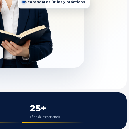
Scoreboards útiles y prácticos
25
+
años de experiencia