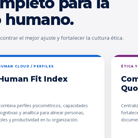
mpleto para la
go humano.
ontrar el mejor ajuste y fortalecer la cultura ética.
HUMAN CLOUD / PERFILES
ÉTICA 
Human Fit Index
Com
Quo
ombina perfiles psicométricos, capacidades
Centrali
ognitivas y analítica para alinear personas,
fortalec
oles y productividad en tu organización.
documen