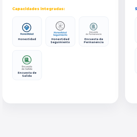
Capacidades integradas:
S
Honestidad
Honestidad
Encuesta de
Seguimiento
Permanencia
Encuesta de
Salida