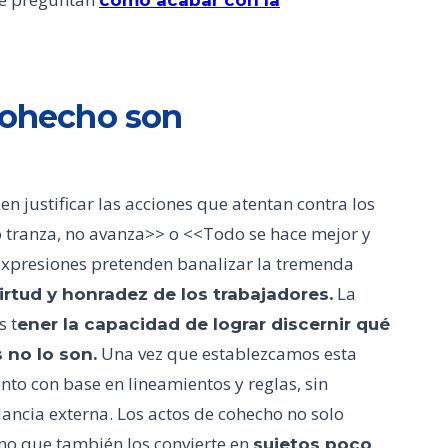
cómo acabar con la
cohecho son
n justificar las acciones que atentan contra los
 tranza, no avanza>> o <<Todo se hace mejor y
expresiones pretenden banalizar la tremenda
La
virtud y honradez de los trabajadores.
s t
ener la capacidad de lograr discernir qué
Una vez que establezcamos esta
 no lo son.
nto con base en lineamientos y reglas, sin
lancia externa. Los actos de cohecho no solo
ino que también los convierte en
sujetos poco