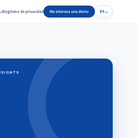
Blog
Aviso de privacidad
Me interesa una demo
⌄
ES
INSIGHTS